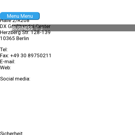
Zum Inhalt springen
Menu
Menu
Halle 2/R208
DX Großhandel Center
BUSINESS
Herzberg Str. 128-139
10365 Berlin
Tel:
+49 30 89568366
Fax: +49 30 89750211
E-mail:
info@360grad.it
Web:
360grad.it
Social media:
Facebook
Google-plus
Business
Reparatur
IT Consulting/Solutions
Sicherheit