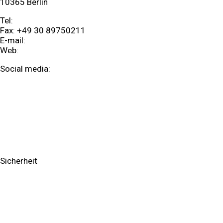
10365 Berlin
Tel:
+49 30 89568366
Fax: +49 30 89750211
E-mail:
info@360grad.it
Web:
360grad.it
Social media:
Facebook
Google-plus
Business
Reparatur
IT Consulting/Solutions
Sicherheit
Kassensystem
Reparatur & Garantie Service