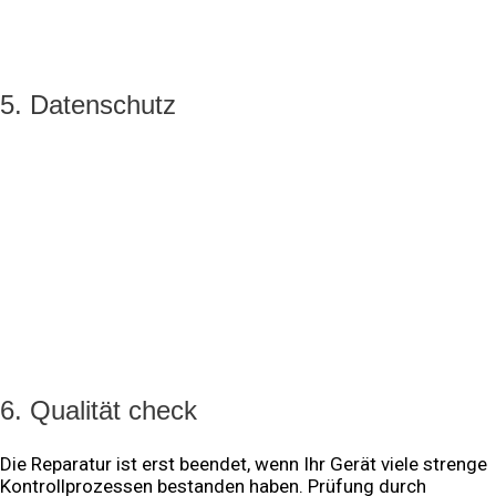
Chiplevelhöhe Platinreparaturen durchzuführen. Für Acer
sind wir die einzigen Autorisierte Service Station in Nord-
Ost Deutschland.
5. Datenschutz
Wir sind uns bewusst, dass unsere Kunden uns ihre
persönlichen Daten anvertrauen. Demzufolge sind wir
diesbezüglich sensibilisiert und Ihnen verpflichtet Ihre
Daten streng vertraulich zu behandeln. Unsere Mitarbeiter
unterliegen strengen Verpflichtung zur Geheimhaltung.
Jeder Mitarbeiter kennt das Datenschutzgesetz
beziehungsweise dessen Wirkung und ist arbeitsrechtlich
von uns verpflichtet worden bezüglich dieser Richtlinien zu
handeln. Nach eine erfolgreichen Daten übergabe, werden
die Daten sofort vernichtet.
6. Qualität check
Die Reparatur ist erst beendet, wenn Ihr Gerät viele strenge
Kontrollprozessen bestanden haben. Prüfung durch