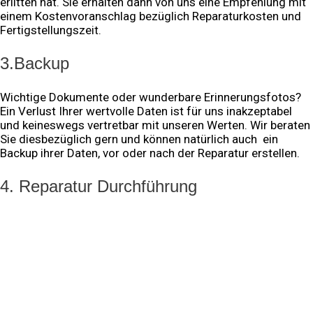
erlitten hat. Sie erhalten dann von uns eine Empfehlung mit
einem Kostenvoranschlag bezüglich Reparaturkosten und
Fertigstellungszeit.
3.Backup
Wichtige Dokumente oder wunderbare Erinnerungsfotos?
Ein Verlust Ihrer wertvolle Daten ist für uns inakzeptabel
und keineswegs vertretbar mit unseren Werten. Wir beraten
Sie diesbezüglich gern und können natürlich auch ein
Backup ihrer Daten, vor oder nach der Reparatur erstellen.
4. Reparatur Durchführung
Nachdem Sie die Reparatur bestätigt haben, wird ihr Gerät
sofort in die Bearbeitung aufgenommen. Ersatzteile
werden bereits in der Vorarbeitsphase bestellt, sodass wir
die Reparaturdauer verkürzen können. Original Ersatzteile
und hochwertige Komponenten sind Teil unser
Qualitätsmerkmale. Was uns zusätzlich Auszeichnet ist die
Zertifizierung mehrere Hersteller, sowie die Fähigkeit auf