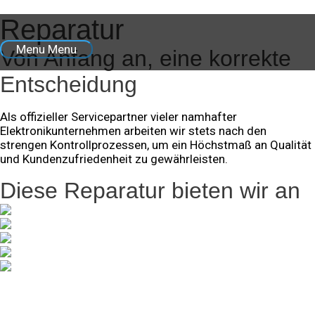
Zum Inhalt springen
Reparatur
Menu
Menu
Von Anfang an, eine korrekte
Entscheidung
Als offizieller Servicepartner vieler namhafter
Elektronikunternehmen arbeiten wir stets nach den
strengen Kontrollprozessen, um ein Höchstmaß an Qualität
und Kundenzufriedenheit zu gewährleisten.
Diese Reparatur bieten wir an
HANDY
PC & NOTEBOOK
TABLET