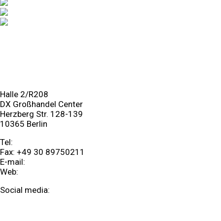
HANDY
TABLET
APPLE & MAC
ANDERE
Halle 2/R208
DX Großhandel Center
Herzberg Str. 128-139
10365 Berlin
Tel:
+49 30 89568366
Fax: +49 30 89750211
E-mail:
info@360grad.it
Web:
360grad.it
Social media:
Facebook
Google-plus