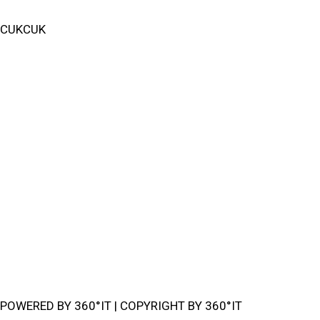
CUKCUK
IT Consulting & Solutions
Infrastruktur
Cloud Solutions
Solution & Management
Backup & Security
Service & Betreuung
Media & Ecommerce
Privacy Policy
POWERED BY 360°IT | COPYRIGHT BY 360°IT