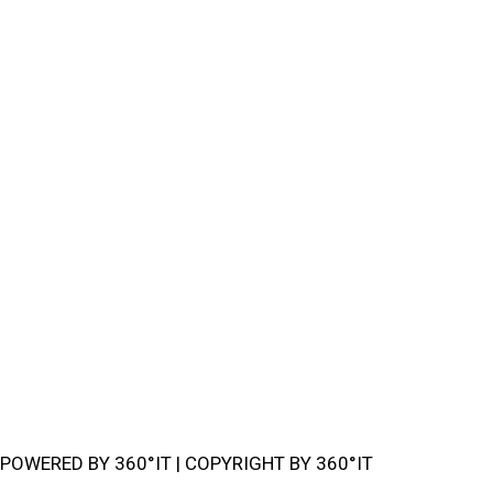
Cloud Solutions
Solution & Management
Backup & Security
Service & Betreuung
Media & Ecommerce
Privacy Policy
POWERED BY 360°IT | COPYRIGHT BY 360°IT