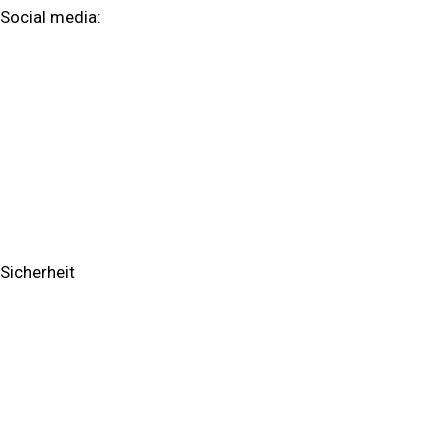
Social media:
Facebook
Google-plus
Business
Reparatur
IT Consulting/Solutions
Sicherheit
Kassensystem
Reparatur & Garantie Service
Handy Reparatur