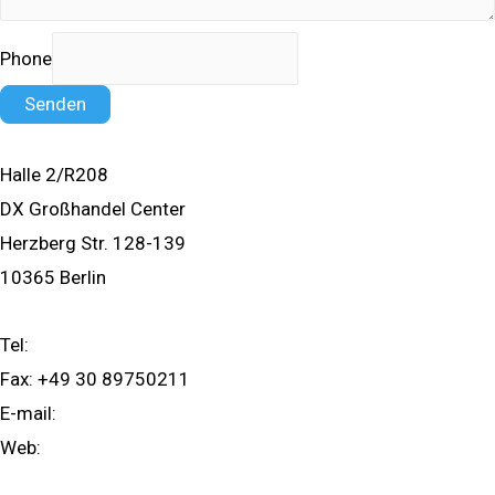
Phone
Senden
Halle 2/R208
DX Großhandel Center
Herzberg Str. 128-139
10365 Berlin
Tel:
+49 30 89568366
Fax: +49 30 89750211
E-mail:
info@360grad.it
Web:
360grad.it